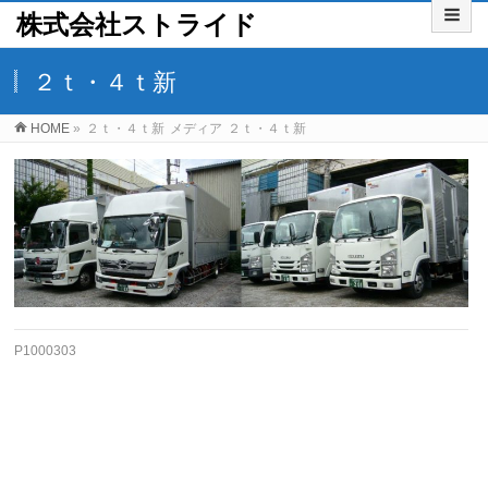
株式会社ストライド
２ｔ・４ｔ新
HOME
»
２ｔ・４ｔ新
メディア
２ｔ・４ｔ新
P1000303